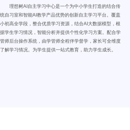
理想树AI自主学习中心是一个为中小学生打造的结合传
统自习室和智能AI教学产品优势的创新自主学习平台。覆盖
小初高全学段，整合优质学习资源，结合AI大数据模型，根
据学生学习情况，智能分析并提供个性化学习方案。配合学
管师后台操作系统，由学管师全程伴学督学，家长可全维度
了解学习情况。为学生提供一站式教育，助力学生成长。