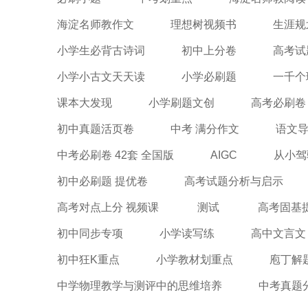
海淀名师教作文
理想树视频书
生涯规
小学生必背古诗词
初中上分卷
高考试
小学小古文天天读
小学必刷题
一千个
课本大发现
小学刷题文创
高考必刷卷
初中真题活页卷
中考 满分作文
语文导
中考必刷卷 42套 全国版
AIGC
从小驾
初中必刷题 提优卷
高考试题分析与启示
高考对点上分 视频课
测试
高考固基
初中同步专项
小学读写练
高中文言文
初中狂K重点
小学教材划重点
庖丁解
中学物理教学与测评中的思维培养
中考真题