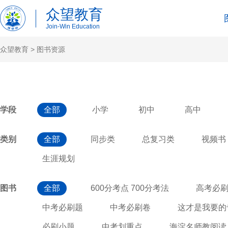
众望教育
Join-Win Education
众望教育
>
图书资源
学段
全部
小学
初中
高中
类别
全部
同步类
总复习类
视频书
生涯规划
图书
全部
600分考点 700分考法
高考必
中考必刷题
中考必刷卷
这才是我要的
必刷小题
中考划重点
海淀名师教阅读