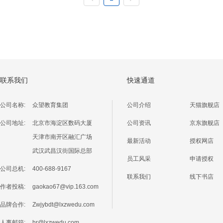
联系我们
快速通道
公司名称:
众望教育集团
公司介绍
天猫旗舰店
公司地址:
北京市海淀区数码大厦
公司资讯
京东旗舰店
天津市南开区融汇广场
最新活动
授权网店
武汉武昌汉街国际总部
员工风采
申请授权
公司总机:
400-688-9167
联系我们
线下书店
作者投稿:
gaokao67@vip.163.com
品牌合作:
Zwjybdt@lxzwedu.com
人事邮箱:
hr@lxzwedu.com